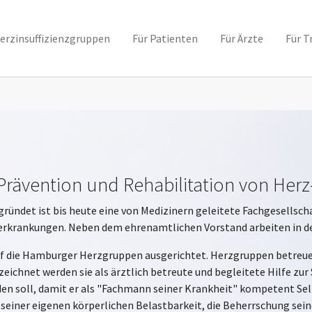
erzinsuffizienzgruppen
Für Patienten
Für Ärzte
Für T
Prävention und Rehabilitation von Herz
gründet ist bis heute eine von Medizinern geleitete Fachgesells
rkrankungen. Neben dem ehrenamtlichen Vorstand arbeiten in der
auf die Hamburger Herzgruppen ausgerichtet. Herzgruppen betreue
chnet werden sie als ärztlich betreute und begleitete Hilfe zur S
den soll, damit er als "Fachmann seiner Krankheit" kompetent 
 seiner eigenen körperlichen Belastbarkeit, die Beherrschung sei