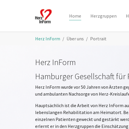
Skip to main content
Home
Herzgruppen
H
You are here:
Herz InForm
Über uns
Portrait
Herz InForm
Hamburger Gesellschaft für 
Herz InForm wurde vor 50 Jahren von Ärzten ge
und ambulanten Nachsorge von Herz-Kreislaufe
Hauptsächlich ist die Arbeit von Herz InForm 
lebenslangen Rehabilitation am Heimatort. Bezei
einzelnen Patienten geweckt und gestärkt wer
erlernt er in den Herzgruppen die Einschätzung