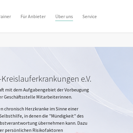
(current)
rainer
Für Anbieter
Über uns
Service
-Kreislauferkrankungen e.V.
chaft mit dem Aufgabengebiet der Vorbeugung
 Geschäftsstelle Mitarbeiterinnen.
n chronisch Herzkranke im Sinne einer
elbsthilfe, in denen die "Mündigkeit" des
Selbstverantwortung übernehmen kann. Dazu
ner persönlichen Risikofaktoren