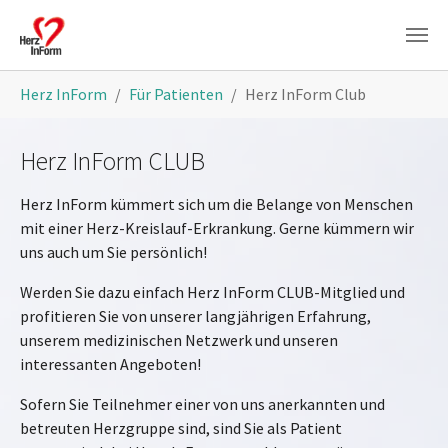
Skip to main content
You are here:
Herz InForm
Für Patienten
Herz InForm Club
Herz InForm CLUB
Herz InForm kümmert sich um die Belange von Menschen
mit einer Herz-Kreislauf-Erkrankung. Gerne kümmern wir
uns auch um Sie persönlich!
Werden Sie dazu einfach Herz InForm CLUB-Mitglied und
profitieren Sie von unserer langjährigen Erfahrung,
unserem medizinischen Netzwerk und unseren
interessanten Angeboten!
Sofern Sie Teilnehmer einer von uns anerkannten und
betreuten Herzgruppe sind, sind Sie als Patient